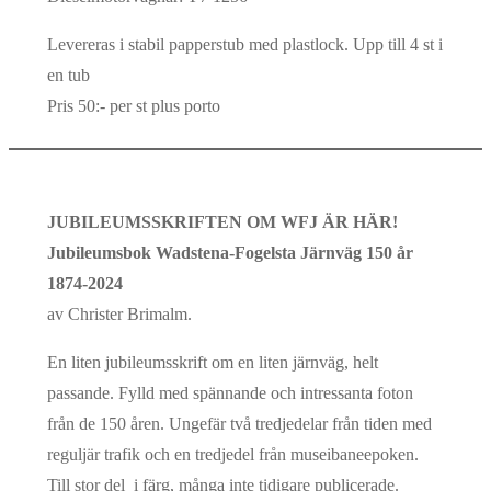
Levereras i stabil papperstub med plastlock. Upp till 4 st i
en tub
Pris 50:- per st plus porto
JUBILEUMSSKRIFTEN OM WFJ ÄR HÄR!
Jubileumsbok Wadstena-Fogelsta Järnväg 150 år
1874-2024
av Christer Brimalm.
En liten jubileumsskrift om en liten järnväg, helt
passande. Fylld med spännande och intressanta foton
från de 150 åren. Ungefär två tredjedelar från tiden med
reguljär trafik och en tredjedel från museibaneepoken.
Till stor del i färg, många inte tidigare publicerade.