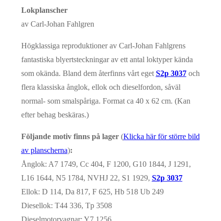
Lokplanscher
av Carl-Johan Fahlgren
Högklassiga reproduktioner av Carl-Johan Fahlgrens
fantastiska blyertsteckningar av ett antal loktyper kända
som okända. Bland dem återfinns vårt eget
S2p 3037
och
flera klassiska ånglok, ellok och dieselfordon, såväl
normal- som smalspåriga. Format ca 40 x 62 cm. (Kan
efter behag beskäras.)
Följande motiv finns på lager
(
Klicka här för större bild
av planscherna
)
:
Ånglok: A7 1749, Cc 404, F 1200, G10 1844, J 1291,
L16 1644, N5 1784, NVHJ 22, S1 1929,
S2p 3037
Ellok: D 114, Da 817, F 625, Hb 518 Ub 249
Diesellok: T44 336, Tp 3508
Dieselmotorvagnar: Y7 1256