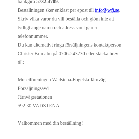
bankgiro
5732‑4709
.
Beställningen sker enklast per epost till
info@wfj.se
.
Skriv vilka varor du vill beställa och glöm inte att
tydligt ange namn och adress samt gärna
telefonnummer.
Du kan alternativt ringa försäljningens kontaktperson
Christer Brimalm på 0706‑243730 eller skicka brev
till:
Museiföreningen Wadstena-Fogelsta Järnväg
Försäljningsavd
Järnvägsstationen
592 30 VADSTENA
Välkommen med din beställning!