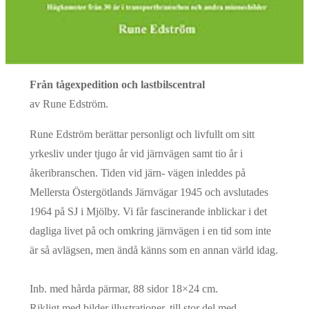
Från tågexpedition och lastbilscentral
av Rune Edström.
Rune Edström berättar personligt och livfullt om sitt
yrkesliv under tjugo år vid järnvägen samt tio år i
åkeribranschen. Tiden vid järn- vägen inleddes på
Mellersta Östergötlands Järnvägar 1945 och avslutades
1964 på SJ i Mjölby. Vi får fascinerande inblickar i det
dagliga livet på och omkring järnvägen i en tid som inte
är så avlägsen, men ändå känns som en annan värld idag.
Inb. med hårda pärmar, 88 sidor 18×24 cm.
Rikligt med bilder illustrationer, till stor del med