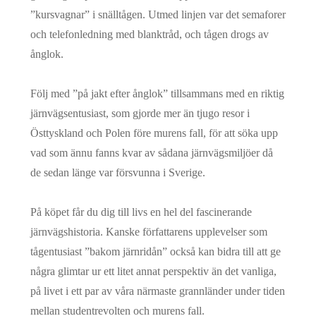
”kursvagnar” i snälltågen. Utmed linjen var det semaforer
och telefonledning med blanktråd, och tågen drogs av
ånglok.
Följ med ”på jakt efter ånglok” tillsammans med en riktig
järnvägsentusiast, som gjorde mer än tjugo resor i
Östtyskland och Polen före murens fall, för att söka upp
vad som ännu fanns kvar av sådana järnvägsmiljöer då
de sedan länge var försvunna i Sverige.
På köpet får du dig till livs en hel del fascinerande
järnvägshistoria. Kanske författarens upplevelser som
tågentusiast ”bakom järnridån” också kan bidra till att ge
några glimtar ur ett litet annat perspektiv än det vanliga,
på livet i ett par av våra närmaste grannländer under tiden
mellan studentrevolten och murens fall.