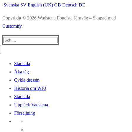
Svenska
SV
English (UK)
GB
Deutsch
DE
Copyright © 2026 Wadstena Fogelsta Järnväg – Skapad med
Customify
.
Sök:
Startsida
Åka tåg
Cykla dressin
Historia om WFJ
Startsida
Upptäck Vadstena
Försäljning