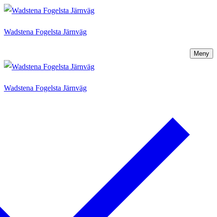
Hoppa
Meny
Stäng
till
Wadstena Fogelsta Järnväg
innehåll
Meny
Wadstena Fogelsta Järnväg